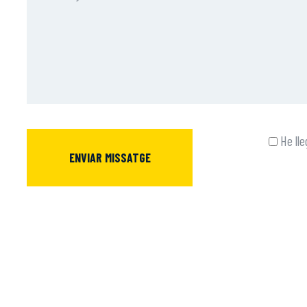
He lle
ENVIAR MISSATGE