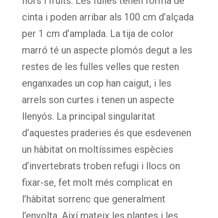
flors i fruits. Les fulles tenen forma de
cinta i poden arribar als 100 cm d’alçada
per 1 cm d’amplada. La tija de color
marró té un aspecte plomós degut a les
restes de les fulles velles que resten
enganxades un cop han caigut, i les
arrels son curtes i tenen un aspecte
llenyós. La principal singularitat
d’aquestes praderies és que esdevenen
un hàbitat on moltíssimes espècies
d’invertebrats troben refugi i llocs on
fixar-se, fet molt més complicat en
l’hàbitat sorrenc que generalment
l’envolta. Així mateix les plantes i les